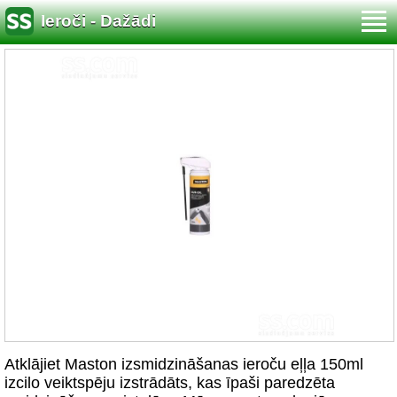
Ieroči - Dažādi
Atklājiet Maston izsmidzināšanas ieroču eļļa 150ml
izcilo veiktspēju izstrādāts, kas īpaši paredzēta