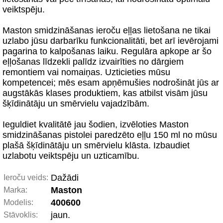
veiktspēju.
Maston smidzināšanas ieroču eļļas lietošana ne tikai
uzlabo jūsu darbarīku funkcionalitāti, bet arī ievērojami
pagarina to kalpošanas laiku. Regulāra apkope ar šo
eļļošanas līdzekli palīdz izvairīties no dārgiem
remontiem vai nomaiņas. Uzticieties mūsu
kompetencei; mēs esam apņēmušies nodrošināt jūs ar
augstākās klases produktiem, kas atbilst visām jūsu
šķīdinātāju un smērvielu vajadzībām.
Ieguldiet kvalitātē jau šodien, izvēloties Maston
smidzināšanas pistolei paredzēto eļļu 150 ml no mūsu
plašā šķīdinātāju un smērvielu klāsta. Izbaudiet
uzlabotu veiktspēju un uzticamību.
Dažādi
Ieroču veids:
Maston
Marka:
400600
Modelis:
jaun.
Stāvoklis: