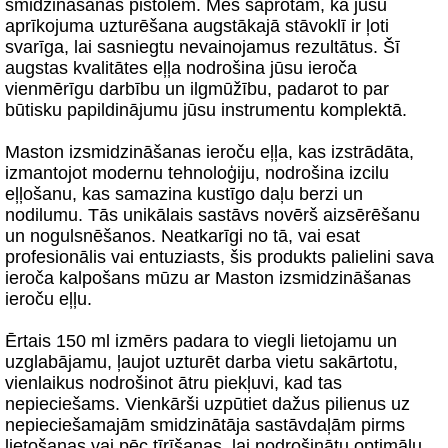
smidzināšanas pistolēm. Mēs saprotam, ka jūsu
aprīkojuma uzturēšana augstākajā stāvoklī ir ļoti
svarīga, lai sasniegtu nevainojamus rezultātus. Šī
augstas kvalitātes eļļa nodrošina jūsu ieroča
vienmērīgu darbību un ilgmūžību, padarot to par
būtisku papildinājumu jūsu instrumentu komplektā.
Maston izsmidzināšanas ieroču eļļa, kas izstrādāta,
izmantojot modernu tehnoloģiju, nodrošina izcilu
eļļošanu, kas samazina kustīgo daļu berzi un
nodilumu. Tās unikālais sastāvs novērš aizsērēšanu
un nogulsnēšanos. Neatkarīgi no tā, vai esat
profesionālis vai entuziasts, šis produkts palielini sava
ieroča kalpošans mūzu ar Maston izsmidzināšanas
ieroču eļļu.
Ērtais 150 ml izmērs padara to viegli lietojamu un
uzglabājamu, ļaujot uzturēt darba vietu sakārtotu,
vienlaikus nodrošinot ātru piekļuvi, kad tas
nepieciešams. Vienkārši uzpūtiet dažus pilienus uz
nepieciešamajām smidzinātāja sastāvdaļām pirms
lietošanas vai pēc tīrīšanas, lai nodrošinātu optimālu