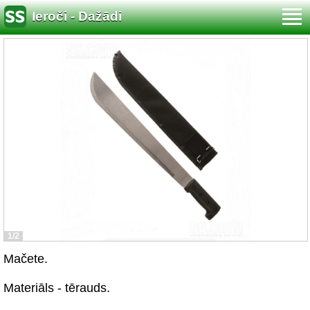
Ieroči - Dažādi
1/2
Mačete.
Materiāls - tērauds.