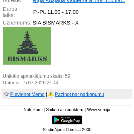
Adrese:
Rīga Krišjāņa Valdemāra 149-410 kab.
Darba
P.-Pt.
11:00 - 17:00
laiks:
Uzņēmums:
SIA BISMARKS - X
Unikālo apmeklējumu skaits:
59
Datums: 15.07.2026 21:44
Pievienot Memo
|
Paziņot par pārkāpumu
Noteikumi
|
Saikne ar redaktoru
|
Www versija
Sludinājumi © ss sia 2000