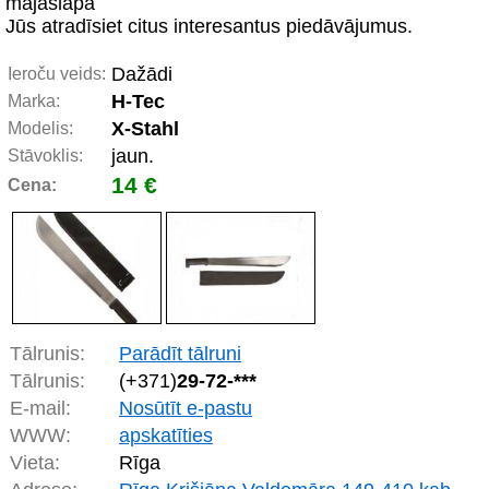
mājaslapā
Jūs atradīsiet citus interesantus piedāvājumus.
Dažādi
Ieroču veids:
H-Tec
Marka:
X-Stahl
Modelis:
jaun.
Stāvoklis:
14 €
Cena:
Tālrunis:
Parādīt tālruni
Tālrunis:
(+371)
29-72-***
E-mail:
Nosūtīt e-pastu
WWW:
apskatīties
Vieta:
Rīga