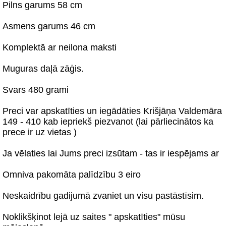
Pilns garums 58 cm
Asmens garums 46 cm
Komplektā ar neilona maksti
Muguras daļā zāģis.
Svars 480 grami
Preci var apskatīties un iegādāties Krišjāņa Valdemāra
149 - 410 kab iepriekš piezvanot (lai pārliecinātos ka
prece ir uz vietas )
Ja vēlaties lai Jums preci izsūtam - tas ir iespējams ar
Omniva pakomāta palīdzību 3 eiro
Neskaidrību gadijumā zvaniet un visu pastāstīsim.
Noklikšķinot lejā uz saites " apskatīties" mūsu