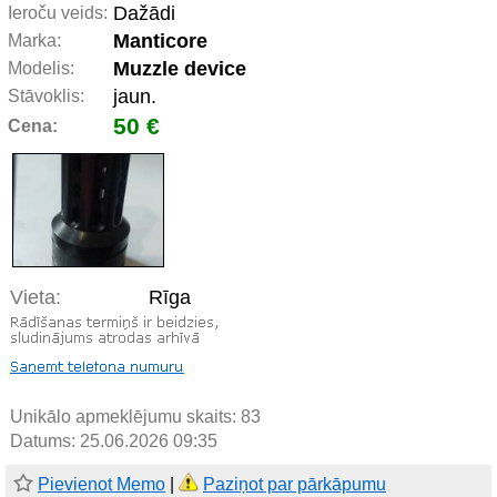
Dažādi
Ieroču veids:
Manticore
Marka:
Muzzle device
Modelis:
jaun.
Stāvoklis:
50 €
Cena:
Vieta:
Rīga
Unikālo apmeklējumu skaits:
83
Datums: 25.06.2026 09:35
Pievienot Memo
|
Paziņot par pārkāpumu