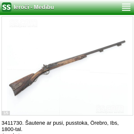
Ieroči - Medību
1/5
3411730. Šautene ar pusi, pusstoka, Örebro, Ibs,
1800-tal.