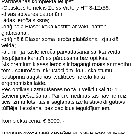
Pārdošanas komplektā ietilpst:
-Optiskais tēmēklis Zeiss Victory HT 3-12x56;
-divas aptveres patronām;
-ādas ieroča siksna;
-oriģinālā Blaser koka kastīte ar vāku patronu
glabāšanai;
-oriģinālā Blaser soma ieroča glabāšanai izjauktā
veidā;
-alumīnija kaste ieroča pārvadāšanai saliktā veidā;
Iespējama karabīnes pārdošana bez optikas.
Šis premium klases ierocis ir bagātīgi rotāts ar medību
tēmu saturošām inkrustācijām, kuru skaistumu
pastiprina augstākās kvalitātes rieksta koka
ergonomiska laide.
Pēc optikas uzstādīšanas no tā ir veikti tikai 10-15
šāvieni piešaušanai. Par cik medībās tas nav ne reizi
ticis izmantots, tas ir saglabāts izcilā stāvoklī gatavs
tūlītējai lietošanai bez papildus ieguldījumiem.
Komplekta cena: € 6000, -
Продаю охотничий карабин BLASER R93 SUPER