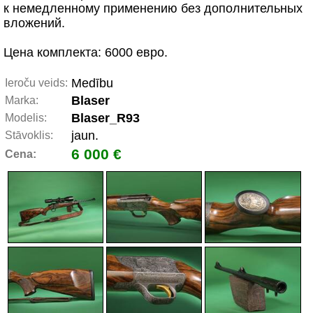
к немедленному применению без дополнительных
вложений.
Цена комплекта: 6000 евро.
Medību
Ieroču veids:
Blaser
Marka:
Blaser_R93
Modelis:
jaun.
Stāvoklis:
6 000 €
Cena: