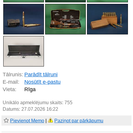
Tālrunis:
Parādīt tālruni
E-mail:
Nosūtīt e-pastu
Vieta:
Rīga
Unikālo apmeklējumu skaits:
755
Datums: 27.07.2026 16:22
Pievienot Memo
|
Paziņot par pārkāpumu