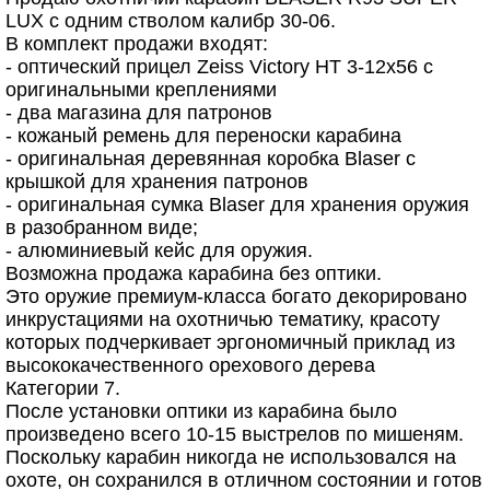
LUX с одним стволом калибр 30-06.
В комплект продажи входят:
- оптический прицел Zeiss Victory HT 3-12x56 с
оригинальными креплениями
- два магазина для патронов
- кожаный ремень для переноски карабина
- оригинальная деревянная коробка Blaser с
крышкой для хранения патронов
- oригинальная сумка Blaser для хранения оружия
в разобранном виде;
- алюминиевый кейс для оружия.
Bозможна продажа карабина без оптики.
Это оружие премиум-класса богато декорировано
инкрустациями на охотничью тематику, красоту
которых подчеркивает эргономичный приклад из
высококачественного орехового дерева
Категории 7.
После установки оптики из карабина было
произведено всего 10-15 выстрелов по мишеням.
Поскольку карабин никогда не использовался на
охоте, он сохранился в отличном состоянии и готов