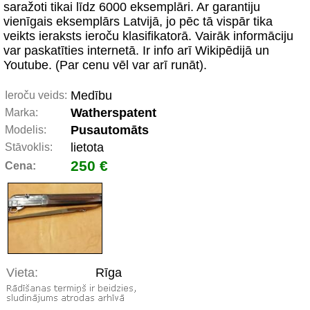
saražoti tikai līdz 6000 eksemplāri. Ar garantiju
vienīgais eksemplārs Latvijā, jo pēc tā vispār tika
veikts ieraksts ieroču klasifikatorā. Vairāk informāciju
var paskatīties internetā. Ir info arī Wikipēdijā un
Youtube. (Par cenu vēl var arī runāt).
Medību
Ieroču veids:
Watherspatent
Marka:
Pusautomāts
Modelis:
lietota
Stāvoklis:
250 €
Cena:
Vieta:
Rīga