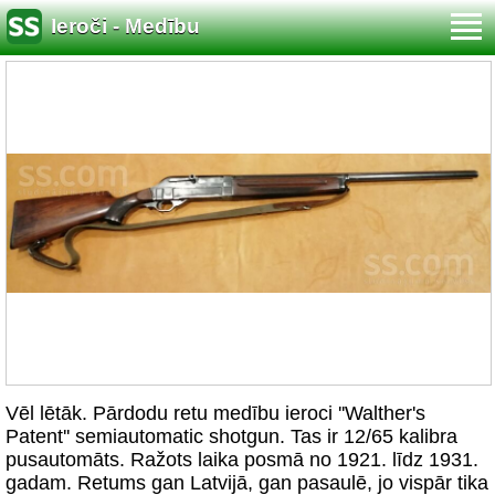
Ieroči - Medību
Vēl lētāk. Pārdodu retu medību ieroci ''Walther's
Patent'' semiautomatic shotgun. Tas ir 12/65 kalibra
pusautomāts. Ražots laika posmā no 1921. līdz 1931.
gadam. Retums gan Latvijā, gan pasaulē, jo vispār tika