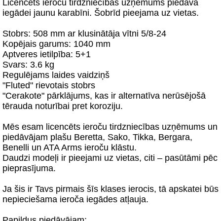
Licencēts ieroču tirdzniecības uzņēmums piedāvā
iegādei jaunu karabīni. Šobrīd pieejama uz vietas.
Stobrs: 508 mm ar klusinātāja vītni 5/8-24
Kopējais garums: 1040 mm
Aptveres ietilpība: 5+1
Svars: 3.6 kg
Regulējams laides vaidziņš
"Fluted" rievotais stobrs
"Cerakote" pārklājums, kas ir alternatīva nerūsējošā
tērauda noturībai pret koroziju.
Mēs esam licencēts ieroču tirdzniecības uzņēmums un
piedāvājam plašu Beretta, Sako, Tikka, Bergara,
Benelli un ATA Arms ieroču klāstu.
Daudzi modeļi ir pieejami uz vietas, citi – pasūtāmi pēc
pieprasījuma.
Ja šis ir Tavs pirmais šīs klases ierocis, tā apskatei būs
nepieciešama ieroča iegādes atļauja.
Papildus piedāvājam: