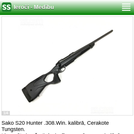
Ieroči - Medību
1/4
Sako S20 Hunter .308.Win. kalibrā, Cerakote
Tungsten.