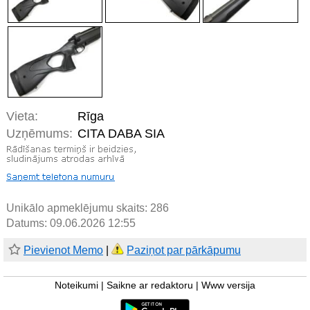
Vieta:
Rīga
Uzņēmums:
CITA DABA SIA
Unikālo apmeklējumu skaits:
286
Datums: 09.06.2026 12:55
Pievienot Memo
|
Paziņot par pārkāpumu
Noteikumi
|
Saikne ar redaktoru
|
Www versija