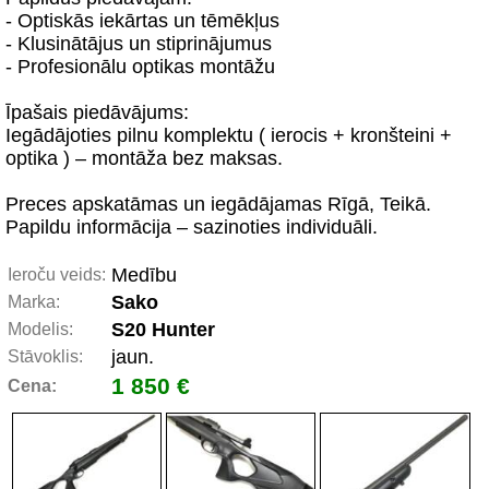
- Optiskās iekārtas un tēmēkļus
- Klusinātājus un stiprinājumus
- Profesionālu optikas montāžu
Īpašais piedāvājums:
Iegādājoties pilnu komplektu ( ierocis + kronšteini +
optika ) – montāža bez maksas.
Preces apskatāmas un iegādājamas Rīgā, Teikā.
Papildu informācija – sazinoties individuāli.
Medību
Ieroču veids:
Sako
Marka:
S20 Hunter
Modelis:
jaun.
Stāvoklis:
1 850 €
Cena: