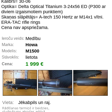
Kalibrs= 30-06
Optika= Delta Optical Titanium 3-24x56 ED (P300 ar
diviem izgaismotiem punktiem)
Skaņas slāpētājs= A-tech 150 Hertz ar M14x1 vītni.
ERA-TAC rifle rings
Cena nav apspriežama.
Medību
Ieroču veids:
Howa
Marka:
M1500
Modelis:
lietota
Stāvoklis:
1 999 €
Cena:
Vieta:
Jēkabpils un raj.