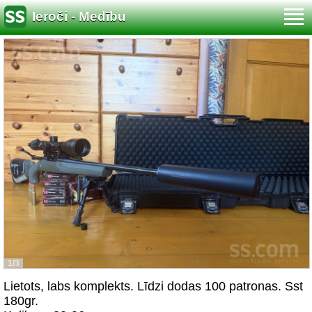
Ieroči - Medību
1/3
Lietots, labs komplekts. Līdzi dodas 100 patronas. Sst
180gr.