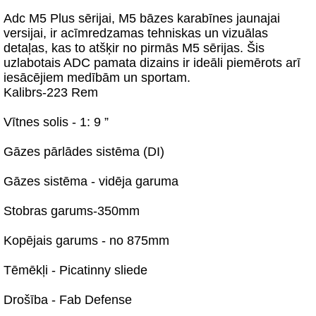
Adc M5 Plus sērijai, M5 bāzes karabīnes jaunajai
versijai, ir acīmredzamas tehniskas un vizuālas
detaļas, kas to atšķir no pirmās M5 sērijas. Šis
uzlabotais ADC pamata dizains ir ideāli piemērots arī
iesācējiem medībām un sportam.
Kalibrs-223 Rem
Vītnes solis - 1: 9 ”
Gāzes pārlādes sistēma (DI)
Gāzes sistēma - vidēja garuma
Stobras garums-350mm
Kopējais garums - no 875mm
Tēmēkļi - Picatinny sliede
Drošība - Fab Defense