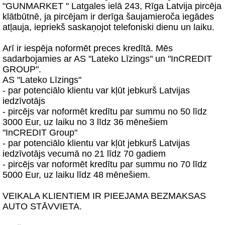
"GUNMARKET " Latgales ielā 243, Rīga Latvija pircēja
klātbūtnē, ja pircējam ir derīga šaujamieroča iegādes
atļauja, iepriekš saskaņojot telefoniski dienu un laiku.
Arī ir iespēja noformēt preces kredītā. Mēs
sadarbojamies ar AS "Lateko Līzings" un "InCREDIT
GROUP".
AS "Lateko Līzings"
- par potenciālo klientu var kļūt jebkurš Latvijas
iedzīvotājs
- pircējs var noformēt kredītu par summu no 50 līdz
3000 Eur, uz laiku no 3 līdz 36 mēnešiem
"InCREDIT Group"
- par potenciālo klientu var kļūt jebkurš Latvijas
iedzīvotājs vecumā no 21 līdz 70 gadiem
- pircējs var noformēt kredītu par summu no 70 līdz
5000 Eur, uz laiku līdz 48 mēnešiem.
VEIKALA KLIENTIEM IR PIEEJAMA BEZMAKSAS
AUTO STĀVVIETA.