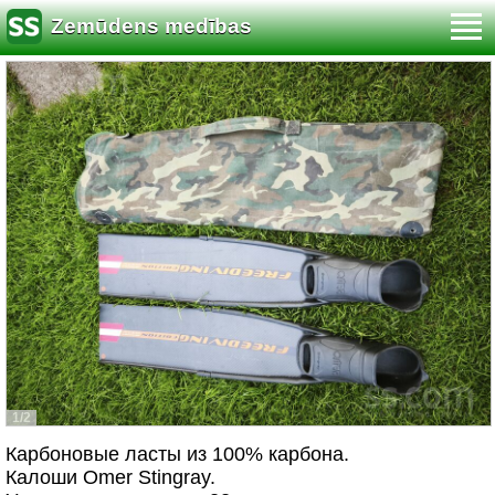
Zemūdens medības
1/2
Карбоновые ласты из 100% карбона.
Калоши Omer Stingray.