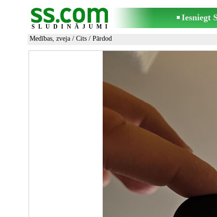
Iesniegt
SLUDINĀJUMI
Medības, zveja
/
Cits
/ Pārdod