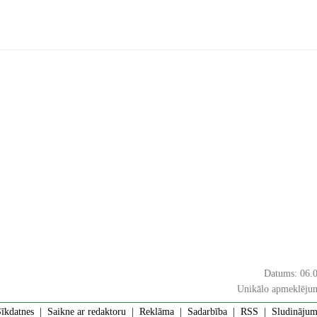
Datums: 06.
Unikālo apmeklējum
īkdatnes
|
Saikne ar redaktoru
|
Reklāma
|
Sadarbība
|
RSS
| Sludinājumi