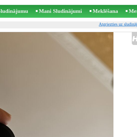
 Sludinājumu
Mani Sludinājumi
Meklēšana
Me
Atgriezties uz sludin