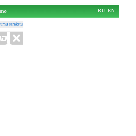
mo
RU
EN
ājumu sarakstu