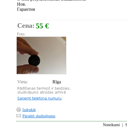
Нов.
Гарантия
Cena:
55 €
Foto:
Vieta:
Rīga
Izdrukāt
Pārsūtīt sludinājumu
Noteikumi
|
S