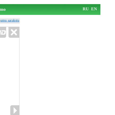
mo
RU
EN
ājumu sarakstu