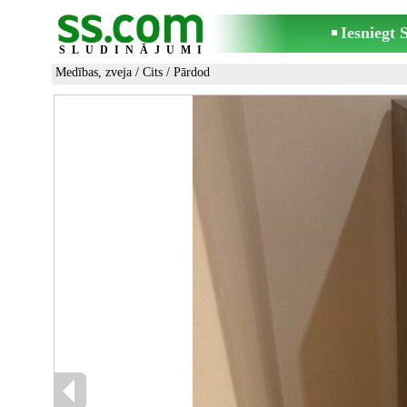
Iesniegt
SLUDINĀJUMI
Medības, zveja
/
Cits
/ Pārdod