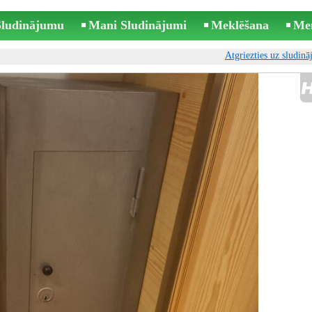
 Sludinājumu
Mani Sludinājumi
Meklēšana
Me
Atgriezties uz sludin