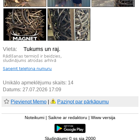
Vieta:
Tukums un raj.
Unikālo apmeklējumu skaits:
14
Datums: 27.07.2026 17:09
Pievienot Memo
|
Paziņot par pārkāpumu
Noteikumi
|
Saikne ar redaktoru
|
Www versija
Sludinājumi © ss sia 2000