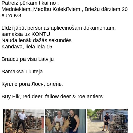
Patreiz pērkam tikai no :
Medniekiem, Medību Kolektīviem , Briežu dārziem 20
euro KG
Līdzi jābūt personas apliecinošam dokumentam,
samaksa uz KONTU
Nauda ienāk dažās sekundēs
Kandavā, lielā iela 15
Braucu pa visu Latviju
Samaksa Tūlītēja
Куплю рога Лося, олень.
Buy Elk, red deer, fallow deer & roe antlers