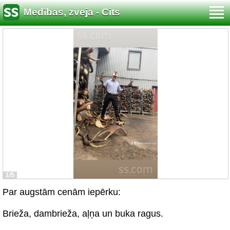
Medības, zveja - Cits
1/5
Par augstām cenām iepērku:
Brieža, dambrieža, aļņa un buka ragus.