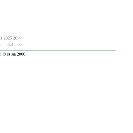
11.2025 20:44
mu skaits:
33
 © ss sia 2000