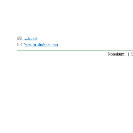
Izdrukāt
Pārsūtīt sludinājumu
Noteikumi
|
S