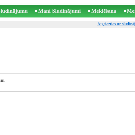
 Sludinājumu
Mani Sludinājumi
Meklēšana
Me
Atgriezties uz sludin
as.