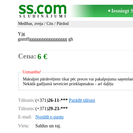
Iesniegt
SLUDINĀJUMI
Medības, zveja
/
Cits
/ Pārdod
Yjg
gnmffgggggggggggggggg gh
Cena:
6 €
Uzmanību!
Maksājiet pārdevējiem tikai pēc preces vai pakalpojuma saņemšan
Nekādā gadījumā neveiciet priekšapmaksu - arī daļēju
Tālrunis:
(+371)
26-11-***
Parādīt tālruni
Tālrunis:
(+371)
29-23-***
E-mail:
Nosūtīt e-pastu
Vieta:
Saldus un raj.