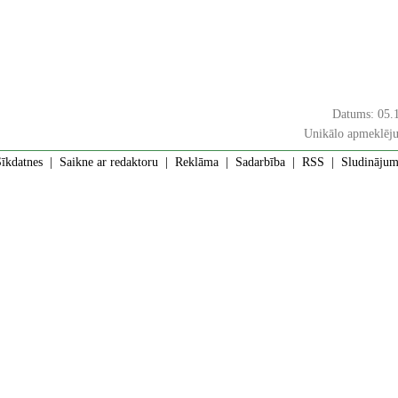
Datums: 05.
Unikālo apmeklēju
īkdatnes
|
Saikne ar redaktoru
|
Reklāma
|
Sadarbība
|
RSS
| Sludinājumi