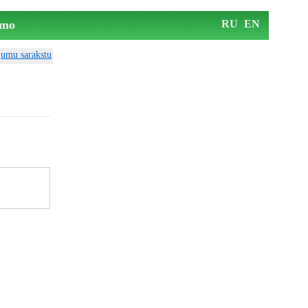
mo
RU
EN
ājumu sarakstu