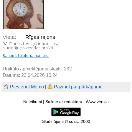
Vieta:
Rīgas rajons
Unikālo apmeklējumu skaits:
232
Datums: 23.04.2026 10:24
Pievienot Memo
|
Paziņot par pārkāpumu
Noteikumi
|
Saikne ar redaktoru
|
Www versija
Sludinājumi © ss sia 2000