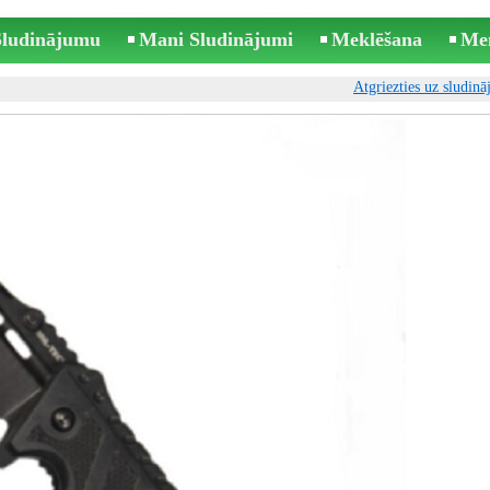
 Sludinājumu
Mani Sludinājumi
Meklēšana
Me
Atgriezties uz sludin