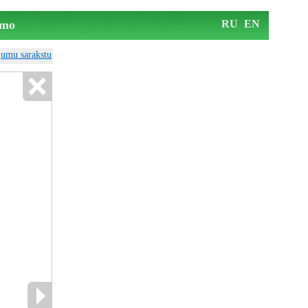
mo
RU
EN
ājumu sarakstu