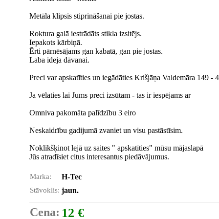
Metāla klipsis stiprināšanai pie jostas.
Roktura galā iestrādāts stikla izsitējs.
Iepakots kārbiņā.
Ērti pārnēsājams gan kabatā, gan pie jostas.
Laba ideja dāvanai.
Preci var apskatīties un iegādāties Krišjāņa Valdemāra 149 - 41
Ja vēlaties lai Jums preci izsūtam - tas ir iespējams ar
Omniva pakomāta palīdzību 3 eiro
Neskaidrību gadijumā zvaniet un visu pastāstīsim.
Noklikšķinot lejā uz saites " apskatīties" mūsu mājaslapā
Jūs atradīsiet citus interesantus piedāvājumus.
Marka:
H-Tec
Stāvoklis:
jaun.
Cena:
12 €