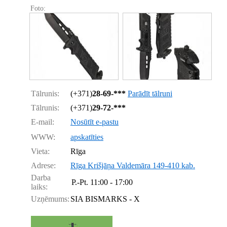
Foto:
Tālrunis:
(+371)
28-69-***
Parādīt tālruni
Tālrunis:
(+371)
29-72-***
E-mail:
Nosūtīt e-pastu
WWW:
apskatīties
Vieta:
Rīga
Adrese:
Rīga Krišjāņa Valdemāra 149-410 kab.
Darba
P.-Pt.
11:00 - 17:00
laiks:
Uzņēmums:
SIA BISMARKS - X