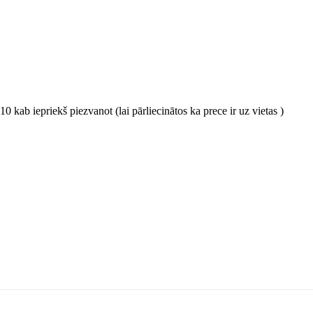
0 kab iepriekš piezvanot (lai pārliecinātos ka prece ir uz vietas )