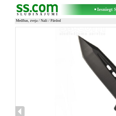
Iesniegt
SLUDINĀJUMI
Medības, zveja
/
Naži
/ Pārdod