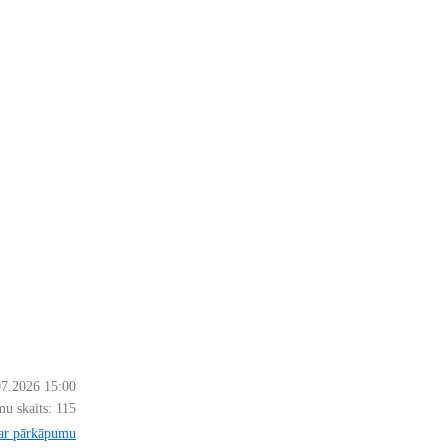
07.2026 15:00
u skaits:
115
par pārkāpumu