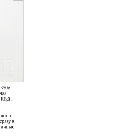
 350g.
etas
 Rīgā .
лщина
сразу в
дничные