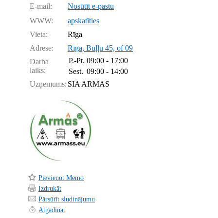
E-mail:
Nosūtīt e-pastu
WWW:
apskatīties
Vieta:
Rīga
Adrese:
Rīga, Buļļu 45, of 09
P.-Pt.
09:00 - 17:00
Darba
laiks:
Sest.
09:00 - 14:00
Uzņēmums:
SIA ARMAS
Pievienot Memo
Izdrukāt
Pārsūtīt sludinājumu
Atgādināt