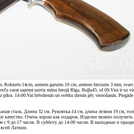
cm. Rokturis-14cm, asmens garums 19 cm, asmens biezums 3 mm, svars
reču varat saņemt uzreiz mūsu birojā Rīga, Buļļu45. of 09.Viss ir uz vi
dz plkst. 14-00.Vai brīvdienās un svētku dienās pēc vienošanās. Piegāde
я сталь. Длина 32 см. Рукоятка-14 см, длина лезвия 19 см, то
ное качество. Очень хорош как подарок. Изделие можно получить 
м с 9 до 17 часов. В субботу до 14-00 часов. В выходные и праз
 всей Латвии.