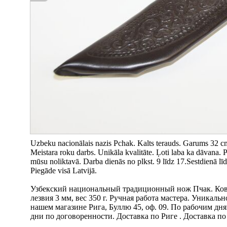
Uzbeku nacionālais nazis Pchak. Kalts terauds. Garums 32 
Meistara roku darbs. Unikāla kvalitāte. Ļoti laba ka dāvana. P
mūsu noliktavā. Darba dienās no plkst. 9 līdz 17.Sestdienā lī
Piegāde visā Latvijā.
Узбекский национальный традиционный нож Пчак. Кована
лезвия 3 мм, вес 350 г. Ручная работа мастера. Уникаль
нашем магазине Рига, Буллю 45, оф. 09. По рабочим дня
дни по договоренности. Доставка по Риге . Доставка по