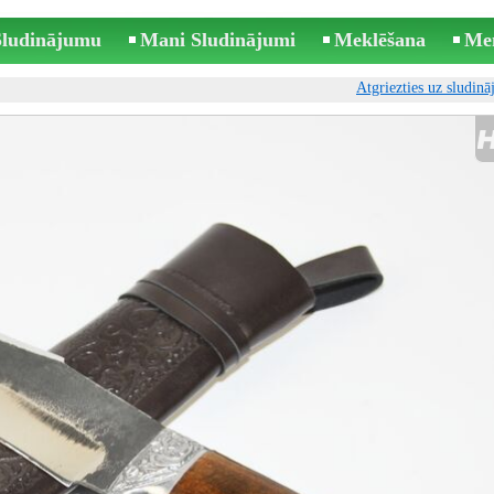
 Sludinājumu
Mani Sludinājumi
Meklēšana
Me
Atgriezties uz sludin