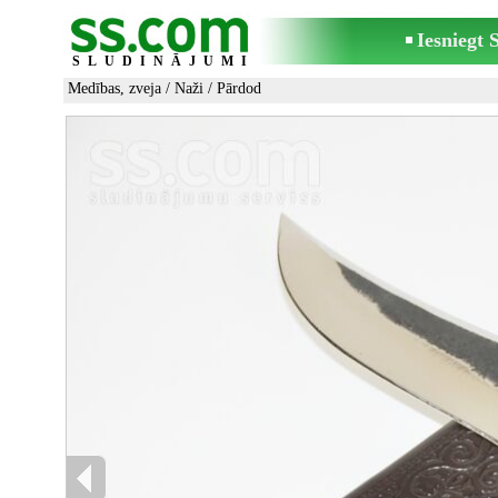
Iesniegt
SLUDINĀJUMI
Medības, zveja
/
Naži
/ Pārdod