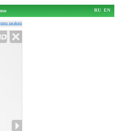
mo
RU
EN
ājumu sarakstu