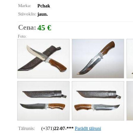
Marka:
Pchak
Stāvoklis:
jaun.
Cena:
45 €
Foto:
Tālrunis:
(+371)
22-07-***
Parādīt tālruni