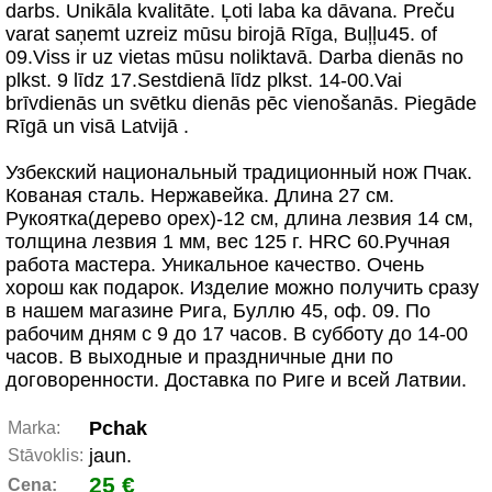
darbs. Unikāla kvalitāte. Ļoti laba ka dāvana. Preču
varat saņemt uzreiz mūsu birojā Rīga, Buļļu45. of
09.Viss ir uz vietas mūsu noliktavā. Darba dienās no
plkst. 9 līdz 17.Sestdienā līdz plkst. 14-00.Vai
brīvdienās un svētku dienās pēc vienošanās. Piegāde
Rīgā un visā Latvijā .
Узбекский национальный традиционный нож Пчак.
Кованая сталь. Нержавейка. Длина 27 см.
Рукоятка(дерево орех)-12 см, длина лезвия 14 см,
толщина лезвия 1 мм, вес 125 г. HRC 60.Ручная
работа мастера. Уникальное качество. Очень
хорош как подарок. Изделие можно получить сразу
в нашем магазине Рига, Буллю 45, оф. 09. По
рабочим дням с 9 до 17 часов. В субботу до 14-00
часов. В выходные и праздничные дни по
договоренности. Доставка по Риге и всей Латвии.
Pchak
Marka:
jaun.
Stāvoklis:
25 €
Cena: