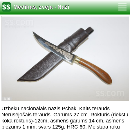
Medības, zveja - Naži
1/10
Uzbeku nacionālais nazis Pchak. Kalts terauds.
Nerūsējošais tērauds. Garums 27 cm. Rokturis (riekstu
koka rokturis)-12cm, asmens garums 14 cm, asmens
biezums 1 mm, svars 125g. HRC 60. Meistara roku