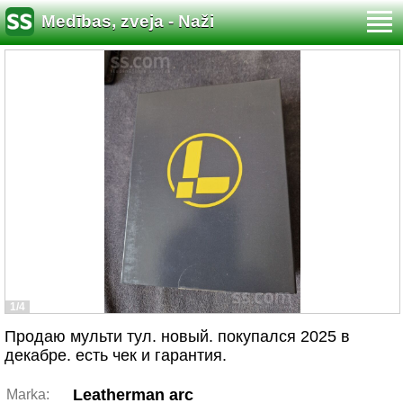
Medības, zveja - Naži
1/4
Продаю мульти тул. новый. покупался 2025 в
декабре. есть чек и гарантия.
Leatherman arc
Marka: