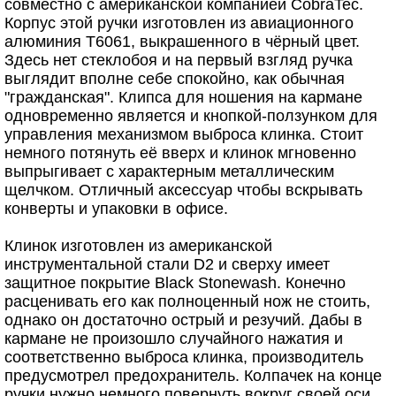
совместно с американской компанией CobraTec.
Корпус этой ручки изготовлен из авиационного
алюминия T6061, выкрашенного в чёрный цвет.
Здесь нет стеклобоя и на первый взгляд ручка
выглядит вполне себе спокойно, как обычная
"гражданская". Клипса для ношения на кармане
одновременно является и кнопкой-ползунком для
управления механизмом выброса клинка. Стоит
немного потянуть её вверх и клинок мгновенно
выпрыгивает с характерным металлическим
щелчком. Отличный аксессуар чтобы вскрывать
конверты и упаковки в офисе.
Клинок изготовлен из американской
инструментальной стали D2 и сверху имеет
защитное покрытие Black Stonewash. Конечно
расценивать его как полноценный нож не стоить,
однако он достаточно острый и резучий. Дабы в
кармане не произошло случайного нажатия и
соответственно выброса клинка, производитель
предусмотрел предохранитель. Колпачек на конце
ручки нужно немного повернуть вокруг своей оси,