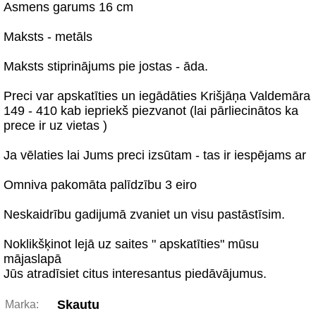
Asmens garums 16 cm
Maksts - metāls
Maksts stiprinājums pie jostas - āda.
Preci var apskatīties un iegādāties Krišjāņa Valdemāra
149 - 410 kab iepriekš piezvanot (lai pārliecinātos ka
prece ir uz vietas )
Ja vēlaties lai Jums preci izsūtam - tas ir iespējams ar
Omniva pakomāta palīdzību 3 eiro
Neskaidrību gadijumā zvaniet un visu pastāstīsim.
Noklikšķinot lejā uz saites " apskatīties" mūsu
mājaslapā
Jūs atradīsiet citus interesantus piedāvājumus.
Skautu
Marka: