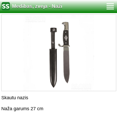
Medības, zveja - Naži
Skautu nazis
Naža garums 27 cm