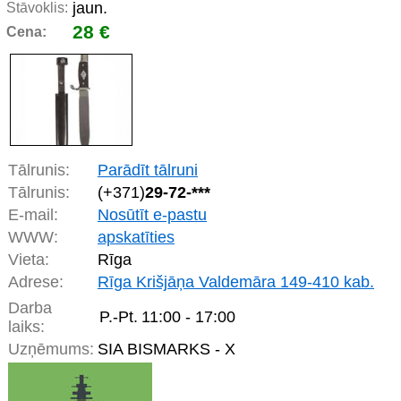
jaun.
Stāvoklis:
28 €
Cena:
Tālrunis:
Parādīt tālruni
Tālrunis:
(+371)
29-72-***
E-mail:
Nosūtīt e-pastu
WWW:
apskatīties
Vieta:
Rīga
Adrese:
Rīga Krišjāņa Valdemāra 149-410 kab.
Darba
P.-Pt.
11:00 - 17:00
laiks:
Uzņēmums:
SIA BISMARKS - X