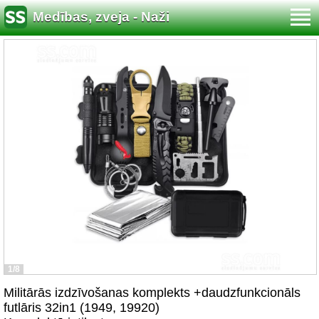
Medības, zveja - Naži
1/8
Militārās izdzīvošanas komplekts +daudzfunkcionāls
futlāris 32in1 (1949, 19920)