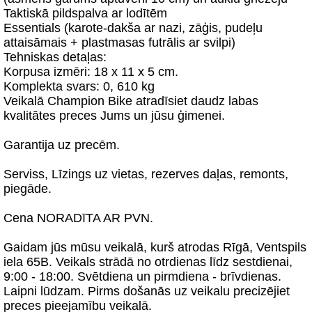
Taktiskā pildspalva ar lodītēm
Essentials (karote-dakša ar nazi, zāģis, pudeļu
attaisāmais + plastmasas futrālis ar svilpi)
Tehniskas detaļas:
Korpusa izmēri: 18 x 11 x 5 cm.
Komplekta svars: 0, 610 kg
Veikalā Champion Bike atradīsiet daudz labas
kvalitātes preces Jums un jūsu ģimenei.
Garantija uz precēm.
Serviss, Līzings uz vietas, rezerves daļas, remonts,
piegāde.
Cena NORADīTA AR PVN.
Gaidam jūs mūsu veikalā, kurš atrodas Rīgā, Ventspils
iela 65B. Veikals strādā no otrdienas līdz sestdienai,
9:00 - 18:00. Svētdiena un pirmdiena - brīvdienas.
Laipni lūdzam. Pirms došanās uz veikalu precizējiet
preces pieejamību veikalā.