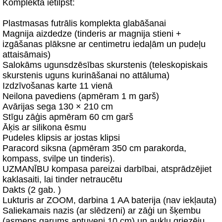
Komplektā ietilpst:
Plastmasas futrālis komplekta glabāšanai
Magnija aizdedze (tinderis ar magnija stieni +
izgāšanas plāksne ar centimetru iedaļām un pudeļu
attaisāmais)
Salokāms ugunsdzēsības skurstenis (teleskopiskais
skurstenis uguns kurināšanai no attāluma)
Izdzīvošanas karte 11 vienā
Neilona pavediens (apmēram 1 m garš)
Avārijas sega 130 × 210 cm
Stīgu zāģis apmēram 60 cm garš
Āķis ar silikona ēsmu
Pudeles klipsis ar jostas klipsi
Paracord siksna (apmēram 350 cm parakorda,
kompass, svilpe un tinderis).
UZMANĪBU kompasa pareizai darbībai, atsprādzējiet
kaklasaiti, lai tinder netraucētu
Dakts (2 gab. )
Lukturis ar ZOOM, darbina 1 AA baterija (nav iekļauta)
Saliekamais nazis (ar slēdzeni) ar zāģi un šķembu
(asmens garums aptuveni 10 cm) un auklu griezēju