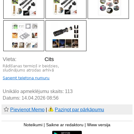
Vieta:
Cits
Unikālo apmeklējumu skaits:
113
Datums: 14.04.2026 08:56
Pievienot Memo
|
Paziņot par pārkāpumu
Noteikumi
|
Saikne ar redaktoru
|
Www versija