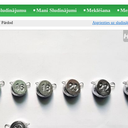
 Sludinājumu
Mani Sludinājumi
Meklēšana
Me
 Pārdod
Atgriezties uz sludin