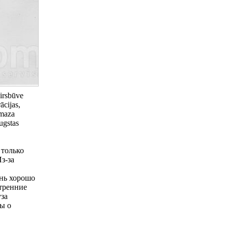
virsbūve
ācijas,
 maza
augstas
 только
з-за
ень хорошо
утренние
уза
ы о