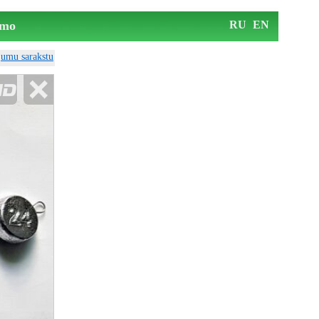
mo
RU
EN
ājumu sarakstu