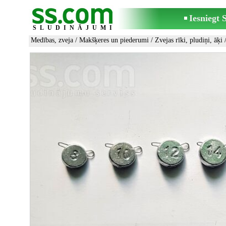
Iesniegt
SLUDINĀJUMI
Medības, zveja
/
Makšķeres un piederumi
/
Zvejas rīki, pludiņi, āķi
/