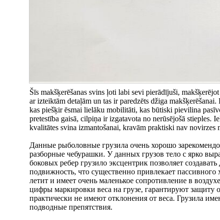
Šīs makšķerēšanas svins ļoti labi sevi pierādījuši, makšķerējo
ar izteiktām detaļām un tas ir paredzēts džiga makšķerēšanai. P
kas piešķir ēsmai lielāku mobilitāti, kas būtiski pievilina pasī
pretestība gaisā, cilpiņa ir izgatavota no nerūsējošā stieples.
kvalitātes svina izmantošanai, kravām praktiski nav novirzes 
Данные рыболовные грузила очень хорошо зарекомендов
разборные чебурашки. У данных грузов тело с ярко выр
боковых ребер грузило эксцентрик позволяет создават
подвижность, что существенно привлекает пассивного 
летит и имеет очень маленькое сопротивление в возду
цифры маркировки веса на грузе, гарантируют защиту о
практически не имеют отклонения от веса. Грузила им
подводные препятствия.