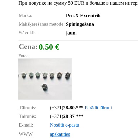
При покупке на сумму 50 EUR и больше в нашем интерн
Marka:
Pro-X Excentrik
Makšķerēšanas metode:
Spiningošana
Stāvoklis:
jaun.
Cena:
0.50 €
Foto:
Tālrunis:
(+371)
28-80-***
Parādīt tālruni
Tālrunis:
(+371)
28-37-***
E-mail:
Nosūtīt e-pastu
WWW:
apskatīties