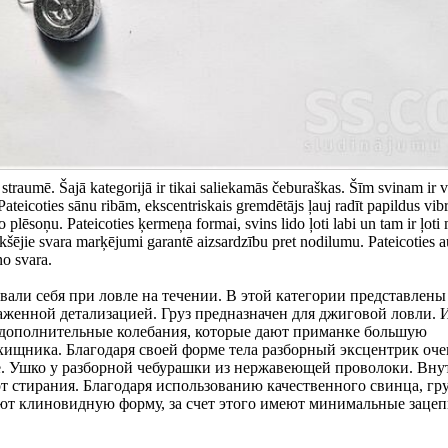
t straumē. Šajā kategorijā ir tikai saliekamās čeburaškas. Šīm svinam ir 
ateicoties sānu ribām, ekscentriskais gremdētājs ļauj radīt papildus vibr
vo plēsoņu. Pateicoties ķermeņa formai, svins lido ļoti labi un tam ir ļoti
 Iekšējie svara marķējumi garantē aizsardzību pret nodilumu. Pateicoties 
no svara.
али себя при ловле на течении. В этой категории представлены
аженной детализацией. Груз предназначен для джиговой ловли. И
ь дополнительные колебания, которые дают приманке большую
хищника. Благодаря своей форме тела разборный эксцентрик оч
хе. Ушко у разборной чебурашки из нержавеющей проволоки. Вн
т стирания. Благодаря использованию качественного свинца, гр
еют клиновидную форму, за счет этого имеют минимальные зацеп