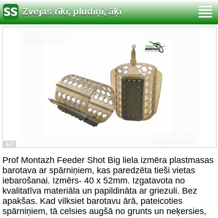
Zvejas rīki, pludiņi, āķi
1/7
Prof Montazh Feeder Shot Big liela izmēra plastmasas
barotava ar spārniņiem, kas paredzēta tieši vietas
iebarošanai. Izmērs- 40 x 52mm. Izgatavota no
kvalitatīva materiāla un papildināta ar griezuli. Bez
apakšas. Kad vilksiet barotavu ārā, pateicoties
spārniņiem, tā celsies augšā no grunts un neķersies,