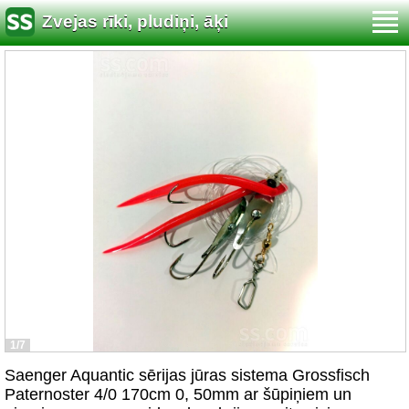
Zvejas rīki, pludiņi, āķi
1/7
Saenger Aquantic sērijas jūras sistema Grossfisch
Paternoster 4/0 170cm 0, 50mm ar šūpiņiem un