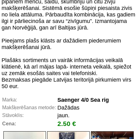
pipariem mencu, saidu, skumbriju un citu zivju
makšķerēšanai. Sistēmā esošie šūpiņi piesaista zivis
no liela attāluma. Pārbaudīta kombinācija, kas gadiem
ilgi ir pārliecinoša ar savu “zivīgumu”. Izmantojama
gan Norvēģijā, gan arī Baltijas jūrā.
Pieejams plašs klāsts ar dažādiem piederumiem
makšķerēšanai jūrā.
Plašāks sortiments un vairāk informācijas veikalā
klātienē, kā arī mājas lapā- interneta veikalā, spiežot
uz zemāk esošās saites vai telefoniski.
Bezmaksas piegāde Latvijas teritorijā pirkumiem virs
50 eur.
Saenger 4/0 Sea rig
Marka:
Dažādas
Makšķerēšanas metode:
jaun.
Stāvoklis:
2.50 €
Cena: