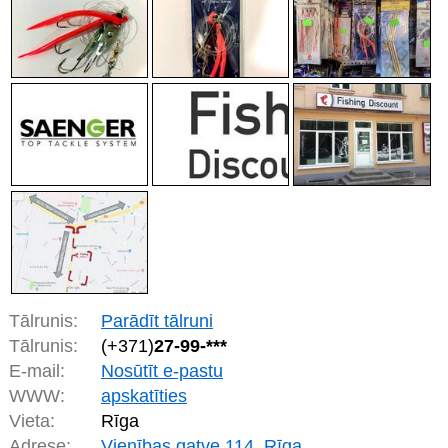
Tālrunis:
Parādīt tālruni
Tālrunis:
(+371)
27-99-***
E-mail:
Nosūtīt e-pastu
WWW:
apskatīties
Vieta:
Rīga
Adrese:
Vienības gatve 114, Rīga