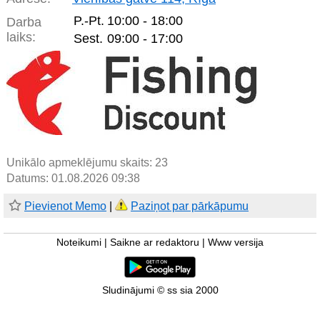
P.-Pt.
10:00 - 18:00
Darba
laiks:
Sest.
09:00 - 17:00
Unikālo apmeklējumu skaits:
23
Datums: 01.08.2026 09:38
Pievienot Memo
|
Paziņot par pārkāpumu
Noteikumi
|
Saikne ar redaktoru
|
Www versija
Sludinājumi © ss sia 2000