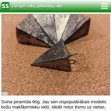
Zvejas rīki, pludiņi, āķi
1/5
Svina piramīda 90g. Jau sen vispopulārākais modelis
bušu makšķernieku vidū. Ideāli notur ēsmu uz vietas,