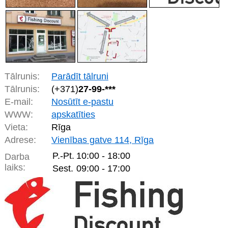
Tālrunis:
Parādīt tālruni
Tālrunis:
(+371)
27-99-***
E-mail:
Nosūtīt e-pastu
WWW:
apskatīties
Vieta:
Rīga
Adrese:
Vienības gatve 114, Rīga
P.-Pt.
10:00 - 18:00
Darba
laiks:
Sest.
09:00 - 17:00