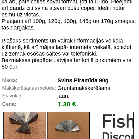
kā arī, pateicoties savai formai, ļoti tālu lido. Pieejami
arī daudz citi svina atsvari bušu copei. Ideāli notur
ēsmu uz vietas.
Pieejami arī 100g, 120g, 130g, 145g un 170g smagas;
tās dārgākas.
Plašāks sortiments un vairāk informācijas veikalā
klātienē, kā arī mājas lapā- interneta veikalā, spiežot
uz zemāk esošās saites vai telefoniski.
Bezmaksas piegāde Latvijas teritorijā pirkumiem virs
50 eur.
Svins Piramīda 90g
Marka:
Gruntsmakšķerēšana
Makšķerēšanas metode:
jaun.
Stāvoklis:
1.30 €
Cena: