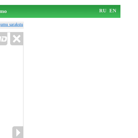
mo
RU
EN
ājumu sarakstu