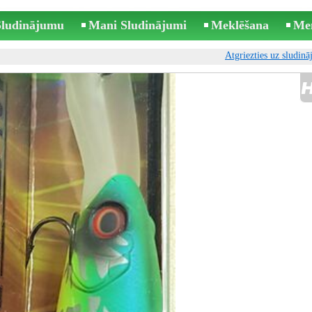
 Sludinājumu
Mani Sludinājumi
Meklēšana
Me
Atgriezties uz sludin