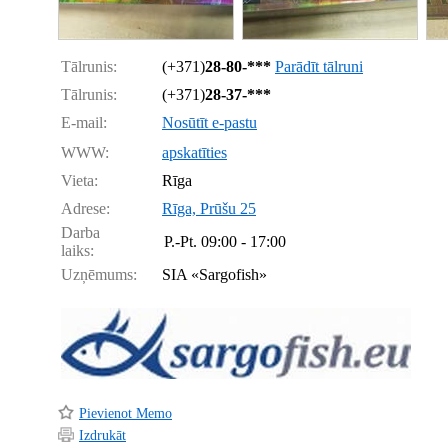
Tālrunis:
(+371)
28-80-***
Parādīt tālruni
Tālrunis:
(+371)
28-37-***
E-mail:
Nosūtīt e-pastu
WWW:
apskatīties
Vieta:
Rīga
Adrese:
Rīga, Prūšu 25
Darba
P.-Pt.
09:00 - 17:00
laiks:
Uzņēmums:
SIA «Sargofish»
Pievienot Memo
Izdrukāt