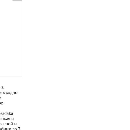
 в
евосходно
м.
ое
sadaka
рокая и
ресной и
убину до 7,