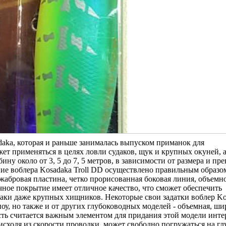
daka, которая и раньше занималась выпуском приманок для
т применяться в целях ловли судаков, щук и крупных окуней, а
ину около от 3, 5 до 7, 5 метров, в зависимости от размера и пр
е воблера Kosadaka Troll DD осуществлено правильным образо
абровая пластина, четко прорисованная боковая линия, объемн
чное покрытие имеет отличное качество, что сможет обеспечить
аки даже крупных хищников. Некоторые свои задатки воблер Ko
ноу, но также и от других глубоководных моделей - объемная, ши
ть считается важным элементом для придания этой модели инте
исходя из скорости проводки, может свободно погружаться на гл