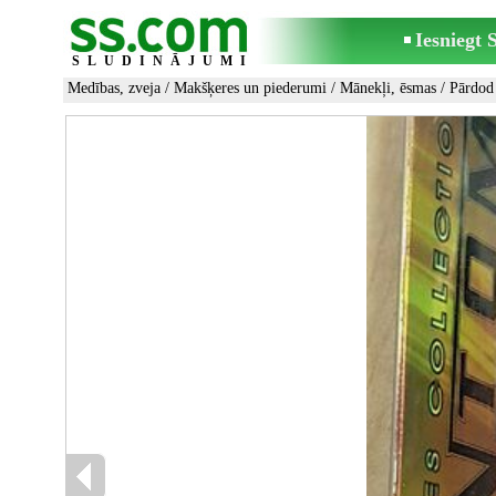
Iesniegt
SLUDINĀJUMI
Medības, zveja
/
Makšķeres un piederumi
/
Mānekļi, ēsmas
/ Pārdod