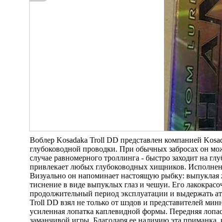
Воблер Kosadaka Troll DD представлен компанией Kosa
глубоководной проводки. При обычных забросах он може
случае равномерного троллинга - быстро заходит на глуб
привлекает любых глубоководных хищников. Исполнени
Визуально он напоминает настоящую рыбку: выпуклая ж
тиснение в виде выпуклых глаз и чешуи. Его лакокрасо
продолжительный период эксплуатации и выдержать ат
Troll DD взял не только от шэдов и представителей мин
усиленная лопатка каплевидной формы. Передняя лопас
заманчивой игры. Благодаря ее наличию эта приманка, 