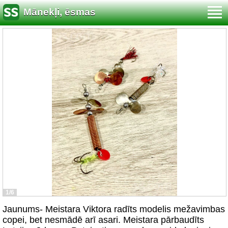
Mānekļi, ēsmas
1/6
Jaunums- Meistara Viktora radīts modelis mežavimbas
copei, bet nesmādē arī asari. Meistara pārbaudīts