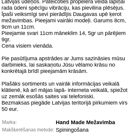
Latvijas ūdeņos. Pateicoties propelera veida lapiņai
rada ūdeni spēcīgu vibrāciju, kas pievilina plēsējus.
Īpaši veiksmīgi sevi pierādījis Daugavas upē ķerot
mežavimbas. Pieejami vairāki modeļi. Garums 8cm,
9cm un 11cm.
Pieejamie svari 11cm māneklim 14, 5gr un pārējiem
9gr.
Cena visiem vienāda.
Pie pasūtījuma apstrādes ar Jums sazināsies mūsu
darbinieks, lai saskaņotu Jūsu vēlamo krāsu no
konkrētajā brīdī pieejamām krāsām.
Plašāks sortiments un vairāk informācijas veikalā
klātienē, kā arī mājas lapā- interneta veikalā, spiežot
uz zemāk esošās saites vai telefoniski.
Bezmaksas piegāde Latvijas teritorijā pirkumiem virs
50 eur.
Hand Made Mežavimba
Marka:
Spiningošana
Makšķerēšanas metode: