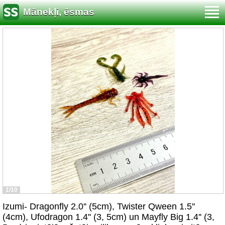
Mānekļi, ēsmas
1/10
Izumi- Dragonfly 2.0'' (5cm), Twister Qween 1.5''
(4cm), Ufodragon 1.4'' (3, 5cm) un Mayfly Big 1.4'' (3,