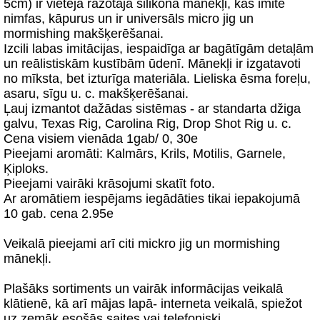
5cm) ir vietējā ražotāja silikona mānekļi, kas imitē
nimfas, kāpurus un ir universāls micro jig un
mormishing makšķerēšanai.
Izcili labas imitācijas, iespaidīga ar bagātīgām detaļām
un reālistiskām kustībām ūdenī. Mānekļi ir izgatavoti
no mīksta, bet izturīga materiāla. Lieliska ēsma foreļu,
asaru, sīgu u. c. makšķerēšanai.
Ļauj izmantot dažādas sistēmas - ar standarta džiga
galvu, Texas Rig, Carolina Rig, Drop Shot Rig u. c.
Cena visiem vienāda 1gab/ 0, 30e
Pieejami aromāti: Kalmārs, Krils, Motilis, Garnele,
Ķiploks.
Pieejami vairāki krāsojumi skatīt foto.
Ar aromātiem iespējams iegādāties tikai iepakojumā
10 gab. cena 2.95e
Veikalā pieejami arī citi mickro jig un mormishing
mānekļi.
Plašāks sortiments un vairāk informācijas veikalā
klātienē, kā arī mājas lapā- interneta veikalā, spiežot
uz zemāk esošās saites vai telefoniski.