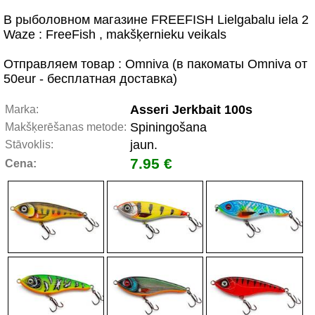
В рыболовном магазине FREEFISH Lielgabalu iela 2
Waze : FreeFish , makšķernieku veikals
Отправляем товар : Omniva (в пакоматы Omniva от
50eur - бесплатная доставка)
Asseri Jerkbait 100s
Marka:
Spiningošana
Makšķerēšanas metode:
jaun.
Stāvoklis:
7.95 €
Cena: