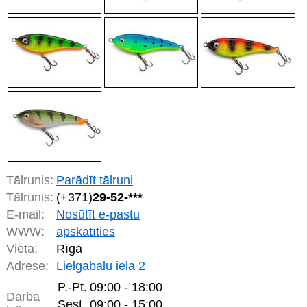
Tālrunis:
Parādīt tālruni
Tālrunis:
(+371)
29-52-***
E-mail:
Nosūtīt e-pastu
WWW:
apskatīties
Vieta:
Rīga
Adrese:
Lielgabalu iela 2
P.-Pt.
09:00 - 18:00
Darba
Sest.
09:00 - 15:00