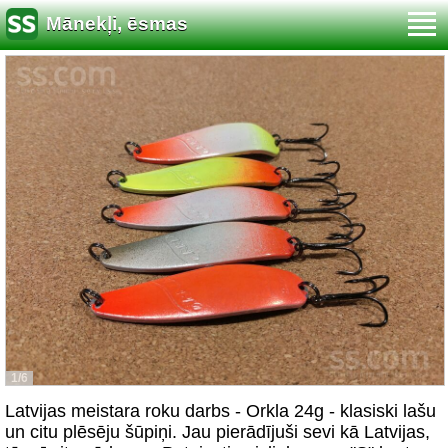
Mānekļi, ēsmas
1/6
Latvijas meistara roku darbs - Orkla 24g - klasiski lašu
un citu plēsēju šūpiņi. Jau pierādījuši sevi kā Latvijas,