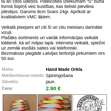
tā arī citos ūdeņos. Pateicoties izliekumam "S" burta
formā šūpiņš veic kustības, kas lieliski pievilina
plēsējus. Garums 8cm Svars 24gr. Aprīkoti ar
kvalitativiem VMC āķiem.
Veikalā pieejami arī citi šī un citu meistaru darinātie
vizuļi.
Plašāks sortiments un vairāk informācijas veikalā
klātienē, kā arī mājas lapā- interneta veikalā, spiežot
uz zemāk esošās saites vai telefoniski.
Bezmaksas piegāde Latvijas teritorijā pirkumiem virs
50 eur.
Hand Made Orkla
Marka:
Spiningošana
Makšķerēšanas metode:
jaun.
Stāvoklis:
2.90 €
Cena: