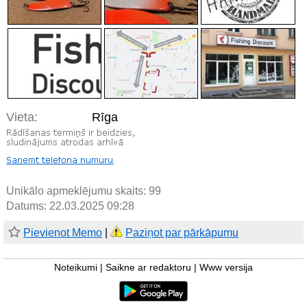
Vieta:
Rīga
Unikālo apmeklējumu skaits:
99
Datums: 22.03.2025 09:28
Pievienot Memo
|
Paziņot par pārkāpumu
Noteikumi
|
Saikne ar redaktoru
|
Www versija