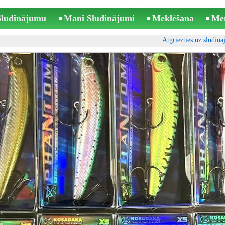
 Sludinājumu
Mani Sludinājumi
Meklēšana
Me
Atgriezties uz sludin