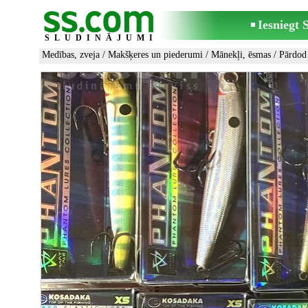
Iesniegt
SLUDINĀJUMI
Medības, zveja
/
Makšķeres un piederumi
/
Mānekļi, ēsmas
/ Pārdod