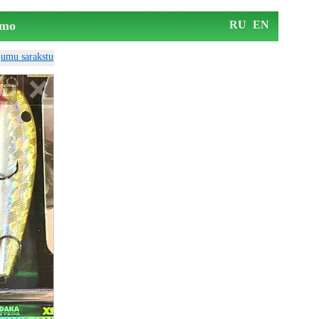
mo
RU
EN
ājumu sarakstu