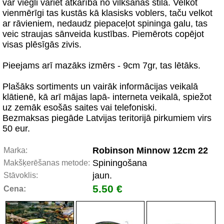
var viegli variēt atkarībā no vilkšanas stila. Velkot
vienmērīgi tas kustās kā klasisks voblers, taču velkot
ar rāvieniem, nedaudz piepaceļot spininga galu, tas
veic straujas sānveida kustības. Piemērots copējot
visas plēsīgās zivis.
Pieejams arī mazāks izmērs - 9cm 7gr, tas lētāks.
Plašāks sortiments un vairāk informācijas veikalā
klātienē, kā arī mājas lapā- interneta veikalā, spiežot
uz zemāk esošās saites vai telefoniski.
Bezmaksas piegāde Latvijas teritorijā pirkumiem virs
50 eur.
Robinson Minnow 12cm 22
Marka:
Spiningošana
Makšķerēšanas metode:
jaun.
Stāvoklis:
5.50 €
Cena: