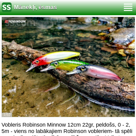
Mānekļi, ēsmas
1/10
Vobleris Robinson Minnow 12cm 22gr, peldošs, 0 - 2,
5m - viens no labākajiem Robinson vobleriem- tā spēli