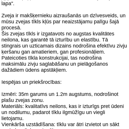
lapa".
Zveja ir makšķernieku aizraušanās un dzīvesveids, un
mūsu zvejas tīkls kļūs par neaizstājamu palīgu šajā
procesā.
Šis zvejas tīkls ir izgatavots no augstas kvalitātes
neilona, kas garantē tā izturību un elastību. Tā
stingrais un uzticamais dizains nodrošina efektīvu zivju
ķeršanu gan amatieriem, gan profesionāļiem.
Pateicoties tīkla konstrukcijai, tas nodrošina
maksimālu zivju saglabāšanu un pielāgošanos
dažādiem ūdens apstākļiem.
Iespējas un priekšrocības:
Izmēri: 35m garums un 1.2m augstums, nodrošinot
plašu zvejas zonu.
Materiāls: kvalitatīvs neilons, kas ir izturīgs pret ūdeni
un nodilumu, padarot tīklu ilgmūžīgu un viegli
lietojamu.
Vienkārša uzstādīšana: tīklu var ātri izvietot un sākt