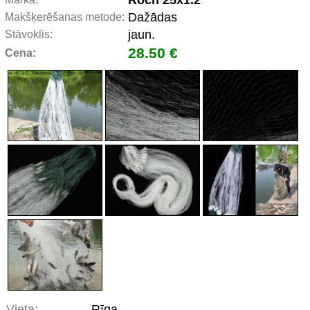
Roch 25x1.2
Dažādas
Makšķerēšanas metode:
jaun.
Stāvoklis:
28.50 €
Cena:
Vieta:
Rīga