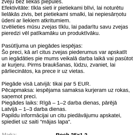
zveju bez liekas piepūles.
Efektivitāte: tīkla sieti ir pietiekami blīvi, lai noturētu
lielākās zivis, bet pietiekami smalki, lai nepiesārņotu
ūdeni ar liekiem atkritumiem.
Izvēlieties mūsu zvejas tīklu, lai padarītu savu zvejas
pieredzi vēl patīkamāku un produktīvāku.
Pasūtījuma un piegādes iespējas:
Šo preci, kā arī citus zvejas piederumus var apskatīt
un iegādāties pie mums veikalā darba laikā vai pasūtot
ar kurjeru. Pirms braukšanas, lūdzu, zvaniet, lai
pārliecinātos, ka prece ir uz vietas.
Piegāde visā Latvijā: tikai par 5 EUR.
Pēcapmaksa: iespējama samaksa kurjeram uz rokas,
saņemot preci.
Piegādes laiks: Rīgā – 1–2 darba dienas, pārējā
Latvijā – 1–3 darba dienas.
Papildu informācijai un citu piedāvājumu apskatei,
spiediet uz saiti "mājas lapa".
Marka: