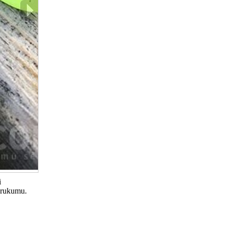
i
zbrukumu.