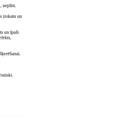
 neplīst.
vs izskatu un
ts un īpaši
efekts,
kšķerēšanai.
foniski.