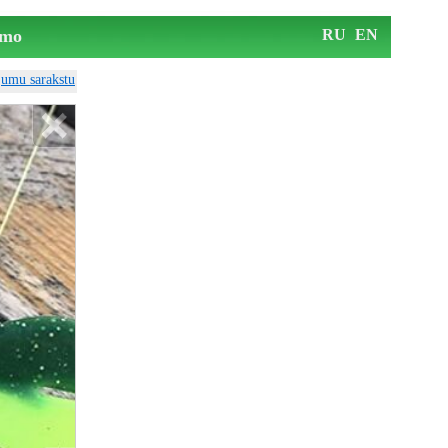
mo
RU
EN
ājumu sarakstu