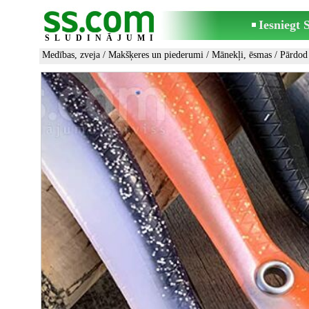
Iesniegt
SLUDINĀJUMI
Medības, zveja
/
Makšķeres un piederumi
/
Mānekļi, ēsmas
/ Pārdod