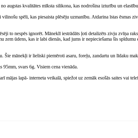
 no augstas kvalitātes mīksta silikona, kas nodrošina izturību un elastību,
i vilinošu spēli, kas piesaista plēsēju uzmanību. Atdarina īstas ēsmas zi
sēji to nespēs ignorēt. Māneklī iestrādāts ļoti detalizēts zivju zvīņa raks
umu zem ūdens, kas ir labi dienās, kad jums ir nepieciešama šis spīdumu 
. Šie mānekļi ir lieliski piemēroti asaru, foreļu, zandartu un līdaku ma
ms 95mm, svars 6g. Visiem cena vienāda.
arī mājas lapā- interneta veikalā, spiežot uz zemāk esošās saites vai tele