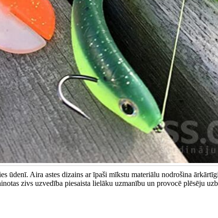
s ūdenī. Aira astes dizains ar īpaši mīkstu materiālu nodrošina ārkārtīg
 ievainotas zivs uzvedība piesaista lielāku uzmanību un provocē plēsēju u