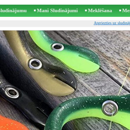
 Sludinājumu
Mani Sludinājumi
Meklēšana
Me
Atgriezties uz sludin