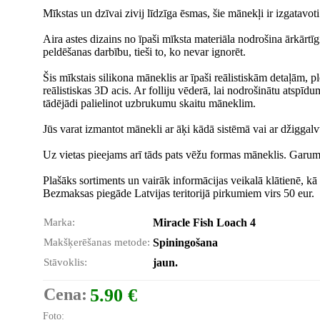
Mīkstas un dzīvai zivij līdzīga ēsmas, šie mānekļi ir izgatavoti
Aira astes dizains no īpaši mīksta materiāla nodrošina ārkārtīg
peldēšanas darbību, tieši to, ko nevar ignorēt.
Šis mīkstais silikona māneklis ar īpaši reālistiskām detaļām, plē
reālistiskas 3D acis. Ar folliju vēderā, lai nodrošinātu atspīd
tādējādi palielinot uzbrukumu skaitu māneklim.
Jūs varat izmantot mānekli ar āķi kādā sistēmā vai ar džiggalvu
Uz vietas pieejams arī tāds pats vēžu formas māneklis. Garu
Plašāks sortiments un vairāk informācijas veikalā klātienē, kā 
Bezmaksas piegāde Latvijas teritorijā pirkumiem virs 50 eur.
Marka:
Miracle Fish Loach 4
Makšķerēšanas metode:
Spiningošana
Stāvoklis:
jaun.
Cena:
5.90 €
Foto: