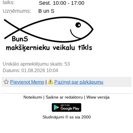
laiks:
Sest.
10:00 - 17:00
Uzņēmums:
B un S
Unikālo apmeklējumu skaits:
53
Datums: 01.08.2026 10:04
Pievienot Memo
|
Paziņot par pārkāpumu
Noteikumi
|
Saikne ar redaktoru
|
Www versija
Sludinājumi © ss sia 2000