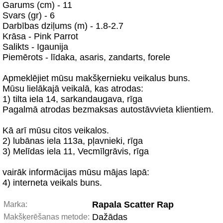
Garums (cm) - 11
Svars (gr) - 6
Darbības dziļums (m) - 1.8-2.7
Krāsa - Pink Parrot
Salikts - Igaunija
Piemērots - līdaka, asaris, zandarts, forele
Apmeklējiet mūsu makšķernieku veikalus buns.
Mūsu lielākajā veikalā, kas atrodas:
1) tilta iela 14, sarkandaugava, rīga
Pagalmā atrodas bezmaksas autostāvvieta klientiem.
Kā arī mūsu citos veikalos.
2) lubānas iela 113a, pļavnieki, rīga
3) Melīdas iela 11, Vecmīlgrāvis, rīga
vairāk informācijas mūsu mājas lapā:
4) interneta veikals buns.
Rapala Scatter Rap
Marka:
Dažādas
Makšķerēšanas metode: