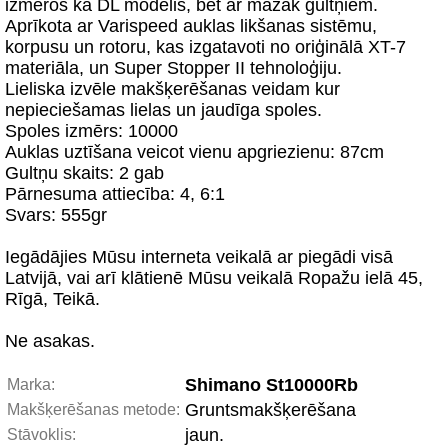
izmēros kā DL modelis, bet ar mazāk gultņiem.
Aprīkota ar Varispeed auklas likšanas sistēmu,
korpusu un rotoru, kas izgatavoti no oriģinālā XT-7
materiāla, un Super Stopper II tehnoloģiju.
Lieliska izvēle makšķerēšanas veidam kur
nepieciešamas lielas un jaudīga spoles.
Spoles izmērs: 10000
Auklas uztīšana veicot vienu apgriezienu: 87cm
Gultņu skaits: 2 gab
Pārnesuma attiecība: 4, 6:1
Svars: 555gr
Iegādājies Mūsu interneta veikalā ar piegādi visā
Latvijā, vai arī klātienē Mūsu veikalā Ropažu ielā 45,
Rīgā, Teikā.
Ne asakas.
Shimano St10000Rb
Marka:
Gruntsmakšķerēšana
Makšķerēšanas metode:
jaun.
Stāvoklis: