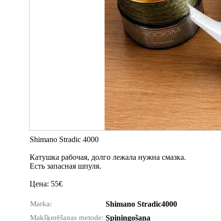
Shimano Stradic 4000
Катушка рабочая, долго лежала нужна смазка.
Есть запасная шпуля.
Цена: 55€
Marka:
Shimano Stradic4000
Makšķerēšanas metode:
Spiningošana