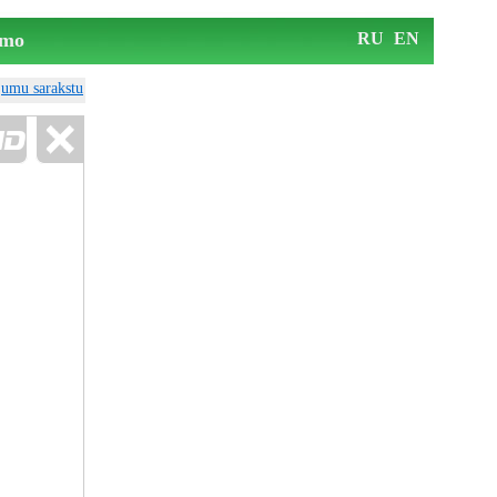
mo
RU
EN
ājumu sarakstu