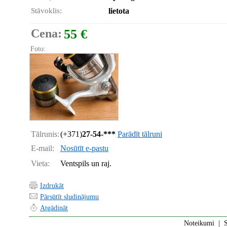
Stāvoklis:
lietota
Cena:
55 €
Foto:
Tālrunis:
(+371)
27-54-***
Parādīt tālruni
E-mail:
Nosūtīt e-pastu
Vieta:
Ventspils un raj.
Izdrukāt
Pārsūtīt sludinājumu
Atgādināt
Noteikumi
|
S