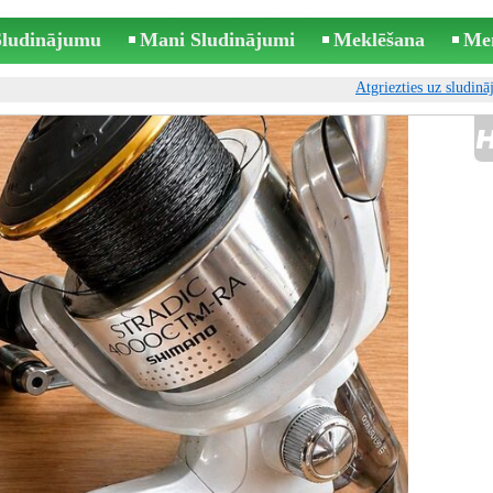
 Sludinājumu
Mani Sludinājumi
Meklēšana
Me
Atgriezties uz sludin