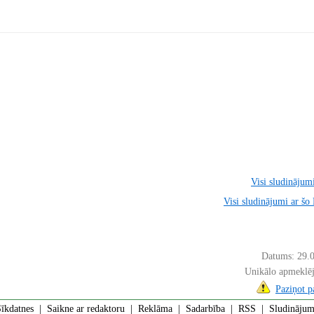
Visi sludinājumi
Visi sludinājumi ar šo
Datums: 29.
Unikālo apmeklē
Paziņot 
īkdatnes
|
Saikne ar redaktoru
|
Reklāma
|
Sadarbība
|
RSS
| Sludinājumi