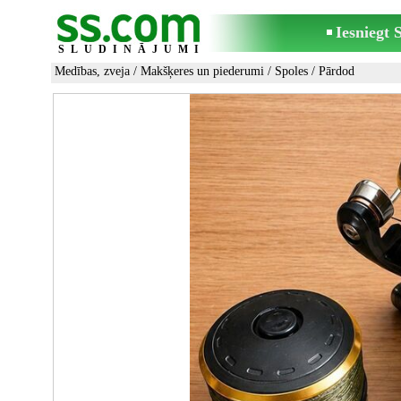
Iesniegt
SLUDINĀJUMI
Medības, zveja
/
Makšķeres un piederumi
/
Spoles
/ Pārdod