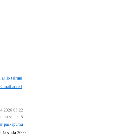
 ar šo tālruni
 E-mail adresi
04.2026 03:22
jumu skaits:
5
par pārkāpumu
 © ss sia 2000