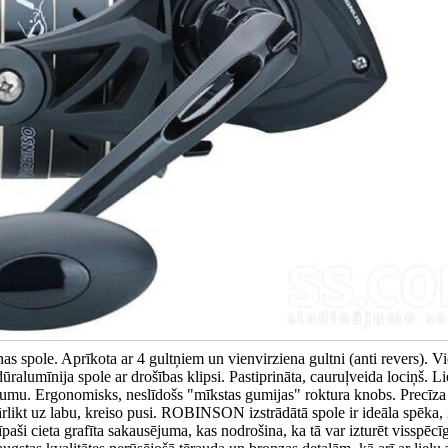
spole. Aprīkota ar 4 gultņiem un vienvirziena gultni (anti revers). Vi
ūralumīnija spole ar drošības klipsi. Pastiprināta, cauruļveida lociņš. Li
ausējumu. Ergonomisks, neslīdošs "mīkstas gumijas" roktura knobs. Precīz
ārlikt uz labu, kreiso pusi. ROBINSON izstrādātā spole ir ideāla spēka, 
i cieta grafīta sakausējuma, kas nodrošina, ka tā var izturēt visspēcī