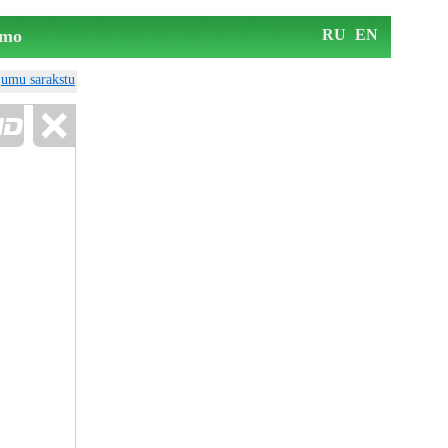
mo
RU
EN
ājumu sarakstu