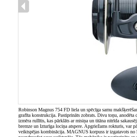
Robinson Magnus 754 FD liela un spēcīga samu makšķerēšanas 
grafīta konstrukcija. Pastiprināts zobrats. Divu toņu, anodēta d
izmēra rullītis, kas pārklāts ar misiņa un titāna nitrīda sak
bremze un Izturīga lociņa atspere. Apgriežams rokturis, var p
veiktspējas kombinācija. MAGNUS korpuss ir izgatavots no īpaš