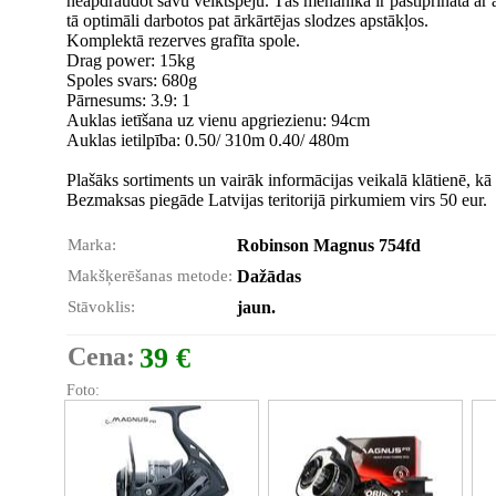
neapdraudot savu veiktspēju. Tās mehānika ir pastiprināta ar au
tā optimāli darbotos pat ārkārtējas slodzes apstākļos.
Komplektā rezerves grafīta spole.
Drag power: 15kg
Spoles svars: 680g
Pārnesums: 3.9: 1
Auklas ietīšana uz vienu apgriezienu: 94cm
Auklas ietilpība: 0.50/ 310m 0.40/ 480m
Plašāks sortiments un vairāk informācijas veikalā klātienē, kā 
Bezmaksas piegāde Latvijas teritorijā pirkumiem virs 50 eur.
Marka:
Robinson Magnus 754fd
Makšķerēšanas metode:
Dažādas
Stāvoklis:
jaun.
Cena:
39 €
Foto: