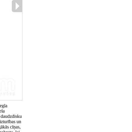
egla
ela
a daudzdisku
izturības un
gākās cīņas,