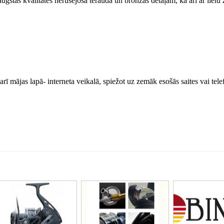
gstas kvalitātes nerūsējošā tērauda un bronzas detaļām, kā arī ar lielu z
arī mājas lapā- interneta veikalā, spiežot uz zemāk esošās saites vai tele