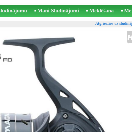
 Sludinājumu
Mani Sludinājumi
Meklēšana
Me
Atgriezties uz sludin