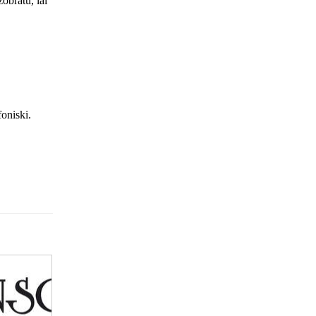
obratu, lai
foniski.