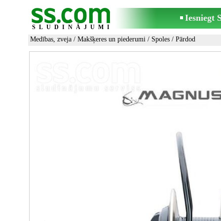
Iesniegt
SLUDINĀJUMI
Medības, zveja
/
Makšķeres un piederumi
/
Spoles
/ Pārdod