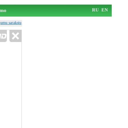
mo
RU
EN
ājumu sarakstu