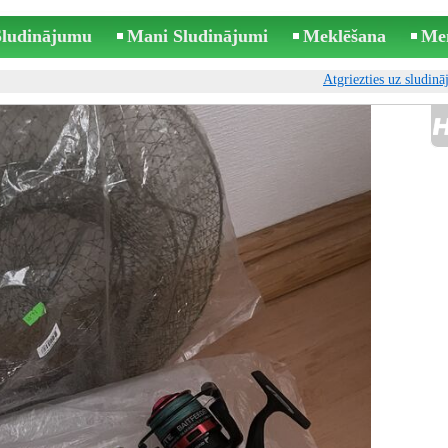
 Sludinājumu
Mani Sludinājumi
Meklēšana
Me
Atgriezties uz sludin