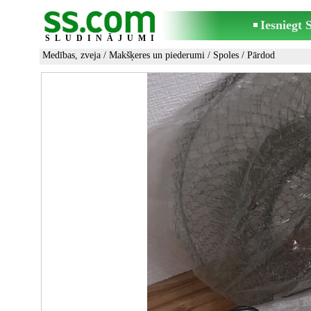
Iesniegt
SLUDINĀJUMI
Medības, zveja
/
Makšķeres un piederumi
/
Spoles
/ Pārdod