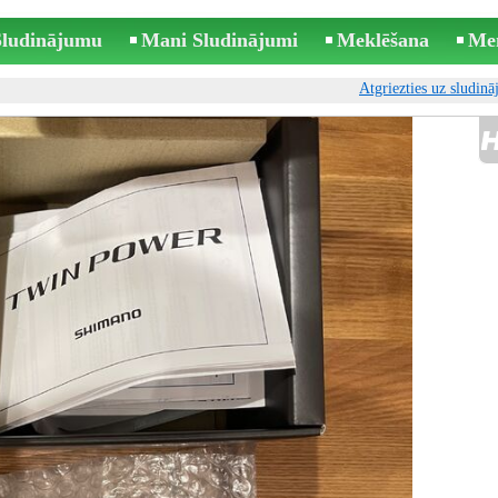
 Sludinājumu
Mani Sludinājumi
Meklēšana
Me
Atgriezties uz sludin