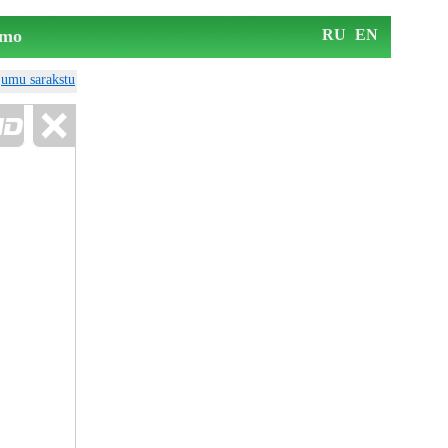
mo
RU
EN
ājumu sarakstu