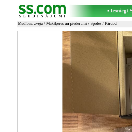
Iesniegt
SLUDINĀJUMI
Medības, zveja
/
Makšķeres un piederumi
/
Spoles
/ Pārdod