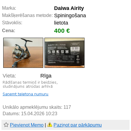
Daiwa Airity
Marka:
Spiningošana
Makšķerēšanas metode:
lietota
Stāvoklis:
400 €
Cena:
Vieta:
Rīga
Unikālo apmeklējumu skaits:
117
Datums: 15.04.2026 10:23
Pievienot Memo
|
Paziņot par pārkāpumu