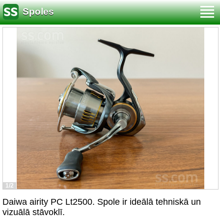
Spoles
1/2
Daiwa airity PC Lt2500. Spole ir ideālā tehniskā un
vizuālā stāvoklī.