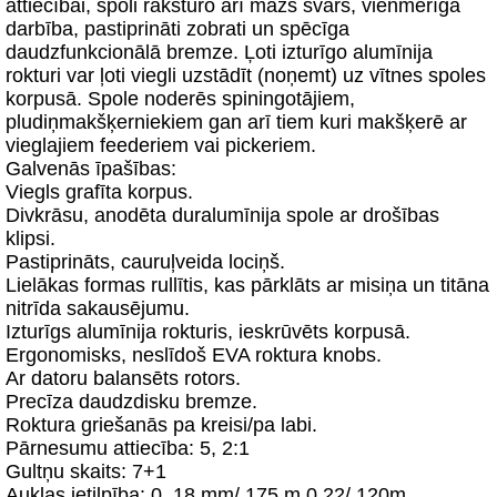
attiecībai, spoli raksturo arī mazs svars, vienmērīga
darbība, pastiprināti zobrati un spēcīga
daudzfunkcionālā bremze. Ļoti izturīgo alumīnija
rokturi var ļoti viegli uzstādīt (noņemt) uz vītnes spoles
korpusā. Spole noderēs spiningotājiem,
pludiņmakšķerniekiem gan arī tiem kuri makšķerē ar
vieglajiem feederiem vai pickeriem.
Galvenās īpašības:
Viegls grafīta korpus.
Divkrāsu, anodēta duralumīnija spole ar drošības
klipsi.
Pastiprināts, cauruļveida lociņš.
Lielākas formas rullītis, kas pārklāts ar misiņa un titāna
nitrīda sakausējumu.
Izturīgs alumīnija rokturis, ieskrūvēts korpusā.
Ergonomisks, neslīdoš EVA roktura knobs.
Ar datoru balansēts rotors.
Precīza daudzdisku bremze.
Roktura griešanās pa kreisi/pa labi.
Pārnesumu attiecība: 5, 2:1
Gultņu skaits: 7+1
Auklas ietilpība: 0, 18 mm/ 175 m 0.22/ 120m