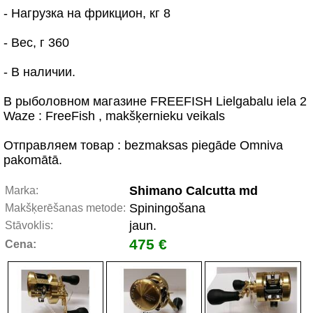
- Нагрузка на фрикцион, кг 8
- Вес, г 360
- В наличии.
В рыболовном магазине FREEFISH Lielgabalu iela 2
Waze : FreeFish , makšķernieku veikals
Отправляем товар : bezmaksas piegāde Omniva
pakomātā.
Shimano Calcutta md
Marka:
Spiningošana
Makšķerēšanas metode:
jaun.
Stāvoklis:
475 €
Cena: