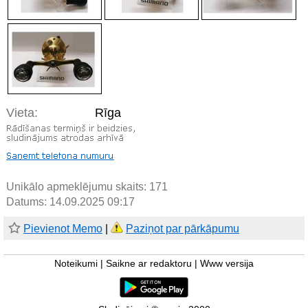
Vieta:
Rīga
Unikālo apmeklējumu skaits:
171
Datums: 14.09.2025 09:17
Pievienot Memo
|
Paziņot par pārkāpumu
Noteikumi
|
Saikne ar redaktoru
|
Www versija