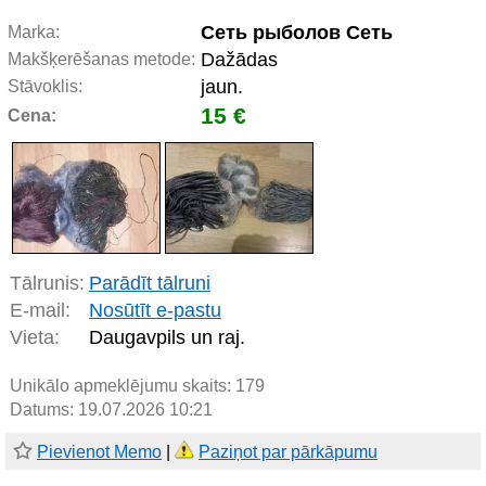
Сеть рыболов Сеть
Marka:
Dažādas
Makšķerēšanas metode:
jaun.
Stāvoklis:
15 €
Cena:
Tālrunis:
Parādīt tālruni
E-mail:
Nosūtīt e-pastu
Vieta:
Daugavpils un raj.
Unikālo apmeklējumu skaits:
179
Datums: 19.07.2026 10:21
Pievienot Memo
|
Paziņot par pārkāpumu