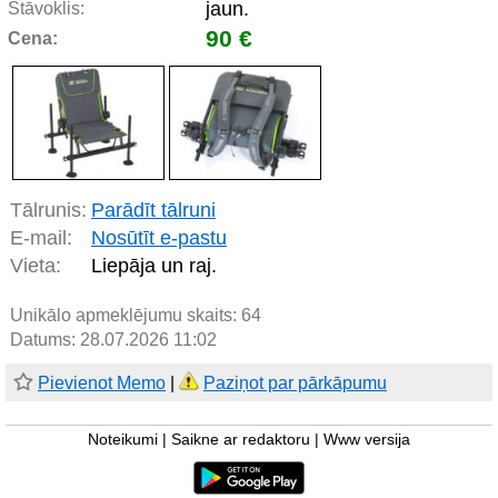
jaun.
Stāvoklis:
90 €
Cena:
Tālrunis:
Parādīt tālruni
E-mail:
Nosūtīt e-pastu
Vieta:
Liepāja un raj.
Unikālo apmeklējumu skaits:
64
Datums: 28.07.2026 11:02
Pievienot Memo
|
Paziņot par pārkāpumu
Noteikumi
|
Saikne ar redaktoru
|
Www versija