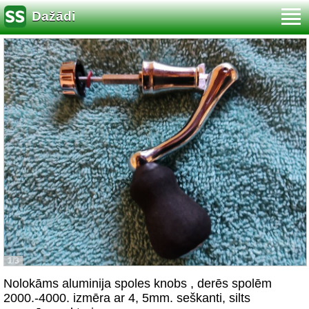
Dažādi
1/3
Nolokāms aluminija spoles knobs , derēs spolēm
2000.-4000. izmēra ar 4, 5mm. seškanti, silts