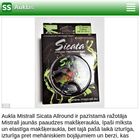
Auklas
1/3
Aukla Mistrall Sicata Allround ir pazīstamā ražotāja
Mistrall jaunās paaudzes makšķeraukla, īpaši mīksta
un elastīga makšķeraukla, bet tajā pašā laikā izturīga,
izturīga pret mehāniskiem bojājumiem un berzi, kas