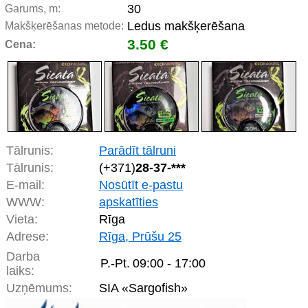
30
Garums, m:
Ledus makšķerēšana
Makšķerēšanas metode:
3.50 €
Cena:
Tālrunis:
Parādīt tālruni
Tālrunis:
(+371)
28-37-***
E-mail:
Nosūtīt e-pastu
WWW:
apskatīties
Vieta:
Rīga
Adrese:
Rīga, Prūšu 25
Darba
P.-Pt.
09:00 - 17:00
laiks:
Uzņēmums:
SIA «Sargofish»