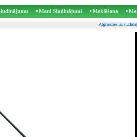
 Sludinājumu
Mani Sludinājumi
Meklēšana
Me
Atgriezties uz sludin