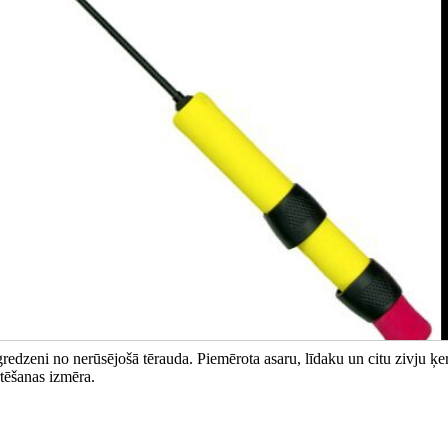
edzeni no nerūsējošā tērauda. Piemērota asaru, līdaku un citu zivju ķer
tēšanas izmēra.