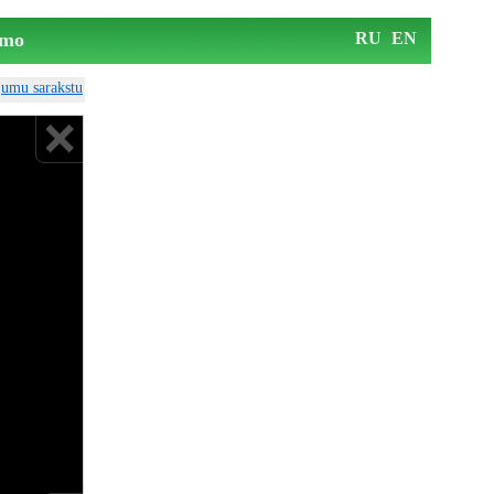
mo
RU
EN
ājumu sarakstu