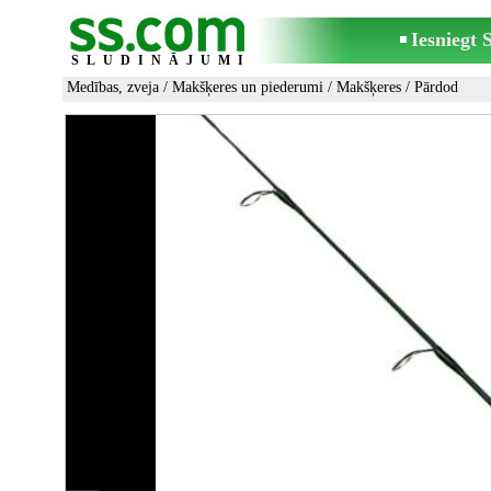
Iesniegt
SLUDINĀJUMI
Medības, zveja
/
Makšķeres un piederumi
/
Makšķeres
/ Pārdod