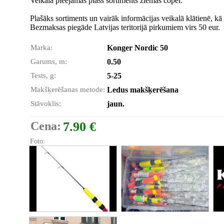
Veikalā pieejamas plašs sortiments ziemas copei.
Plašāks sortiments un vairāk informācijas veikalā klātienē, kā 
Bezmaksas piegāde Latvijas teritorijā pirkumiem virs 50 eur.
Marka:
Konger Nordic 50
Garums, m:
0.50
Tests, g:
5-25
Makšķerēšanas metode:
Ledus makšķerēšana
Stāvoklis:
jaun.
Cena:
7.90 €
Foto: