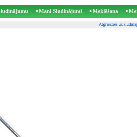
 Sludinājumu
Mani Sludinājumi
Meklēšana
Me
Atgriezties uz sludin