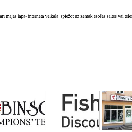
arī mājas lapā- interneta veikalā, spiežot uz zemāk esošās saites vai tele