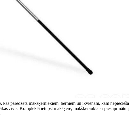
e, kas paredzēta makšķerniekiem, bērniem un ikvienam, kam nepiecieš
zākas zivis. Komplektā ietilpst makšķere, makšķeraukla ar piestiprinātu 
.