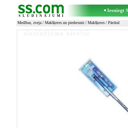
Iesniegt
SLUDINĀJUMI
Medības, zveja
/
Makšķeres un piederumi
/
Makšķeres
/ Pārdod