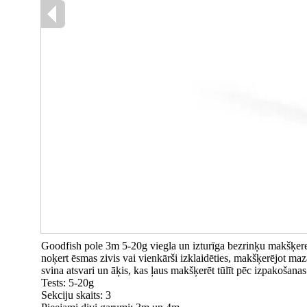
Goodfish pole 3m 5-20g viegla un izturīga bezrinķu makšķer
noķert ēsmas zivis vai vienkārši izklaidēties, makšķerējot ma
svina atsvari un āķis, kas ļaus makšķerēt tūlīt pēc izpakošanas
Tests: 5-20g
Sekciju skaits: 3