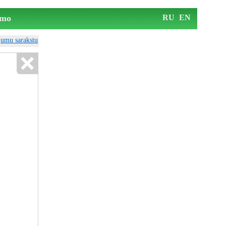
mo
RU
EN
ājumu sarakstu