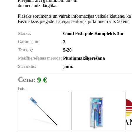
Pieejami divi garumi: 3m un 4m
4m nedaudz dārgāka.
Plašāks sortiments un vairāk informācijas veikalā klātienē, kā 
Bezmaksas piegāde Latvijas teritorijā pirkumiem virs 50 eur.
Marka:
Good Fish pole Komplekts 3m
Garums, m:
3
Tests, g:
5-20
Makšķerēšanas metode:
Pludiņmakšķerēšana
Stāvoklis:
jaun.
Cena:
9 €
Foto: